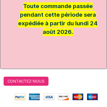
Toute commande passée
pendant cette période sera
expédiée à partir du lundi 24
août 2026.
CONTACTEZ-NOUS