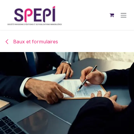
Se rendre au contenu
Baux et formulaires